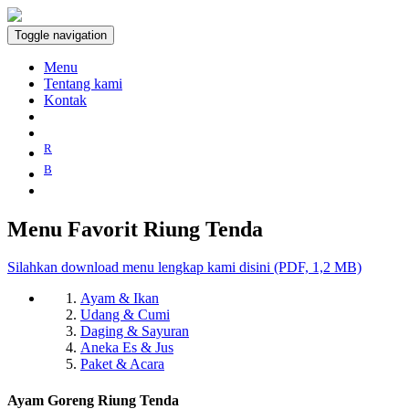
Toggle navigation
Menu
Tentang kami
Kontak
R
B
Menu Favorit Riung Tenda
Silahkan download menu lengkap kami disini (PDF, 1,2 MB)
Ayam & Ikan
Udang & Cumi
Daging & Sayuran
Aneka Es & Jus
Paket & Acara
Ayam Goreng Riung Tenda